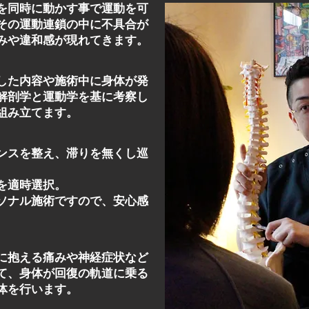
を同時に動かす事で運動を可
その運動連鎖の中に不具合が
みや違和感が現れてきます。
した内容や施術中に身体が発
解剖学と運動学を基に考察し
組み立てます。
ンスを整え、滞りを無くし巡
を適時選択。
ソナル施術ですので、安心感
に抱える痛みや神経症状など
て、身体が回復の軌道に乗る
体を行います。